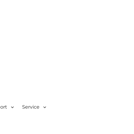
| Rombacherstr. 30 | 73430
port
Service