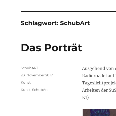
Schlagwort:
SchubArt
Das Porträt
Autor
SchubART
Ausgehend von de
Veröffentlicht
20. November 2017
Radiernadel auf 
am
Kategorien
Kunst
Tageslichtprojek
Schlagwörter
Kunst
,
SchubArt
Arbeiten der Su
K1)