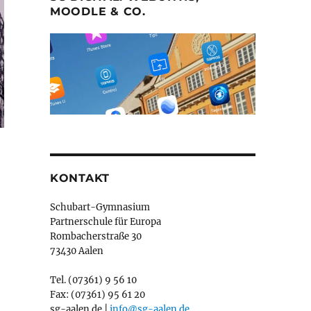
MOODLE & CO.
KONTAKT
Schubart-Gymnasium
Partnerschule für Europa
Rombacherstraße 30
73430 Aalen
Tel. (07361) 9 56 10
Fax: (07361) 95 61 20
sg-aalen.de |
info@sg-aalen.de