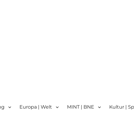
n
n | Partnerschule für Europa 
ng
Europa | Welt
MINT | BNE
Kultur | S