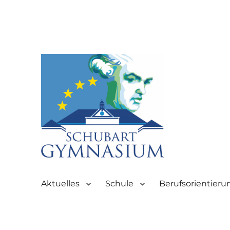
Partnerschule für Europa | Rombacherstr. 30 | 73430 Aale
Schubart-Gymnasium Aale
Aktuelles
Schule
Berufsorientieru
Aalen