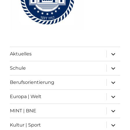
Unterme
Aktuelles
anzeigen
Unterme
Schule
anzeigen
Unterme
Berufsorientierung
anzeigen
Unterme
Europa | Welt
anzeigen
Unterme
MINT | BNE
anzeigen
Unterme
Kultur | Sport
anzeigen