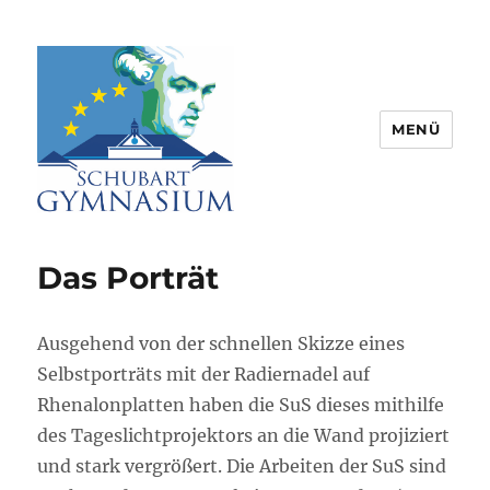
MENÜ
Schubart-Gymnasium Aalen |
Partnerschule für Europa |
Das Porträt
Rombacherstr. 30 | 73430 Aalen
Ausgehend von der schnellen Skizze eines
Selbstporträts mit der Radiernadel auf
Rhenalonplatten haben die SuS dieses mithilfe
des Tageslichtprojektors an die Wand projiziert
und stark vergrößert. Die Arbeiten der SuS sind