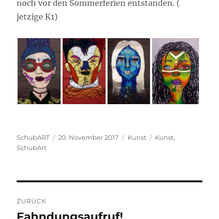
noch vor den Sommerferien entstanden. (
jetzige K1)
Autor
Veröffentlicht
Kategorien
Schlagwörter
SchubART
20. November 2017
Kunst
Kunst
,
am
SchubArt
Beitragsnavigation
ZURÜCK
Fahndungsaufruf!
Vorheriger