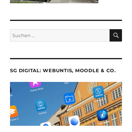
SU
Suche
nach:
SG DIGITAL: WEBUNTIS, MOODLE & CO.