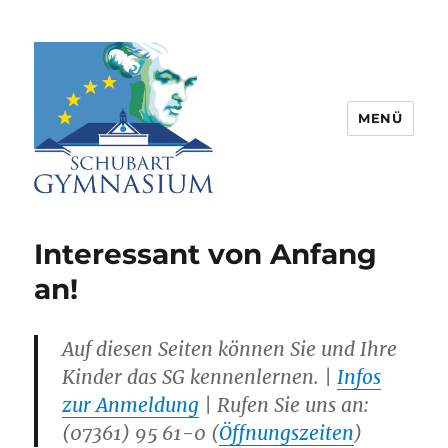
MENÜ
Schubart-Gymnasium Aalen |
Partnerschule für Europa |
Interessant von Anfang
Rombacherstr. 30 | 73430 Aalen
an!
Auf diesen Seiten können Sie und Ihre
Kinder das SG kennenlernen. |
Infos
zur Anmeldung
| Rufen Sie uns an:
(07361) 95 61-0 (
Öffnungszeiten
)