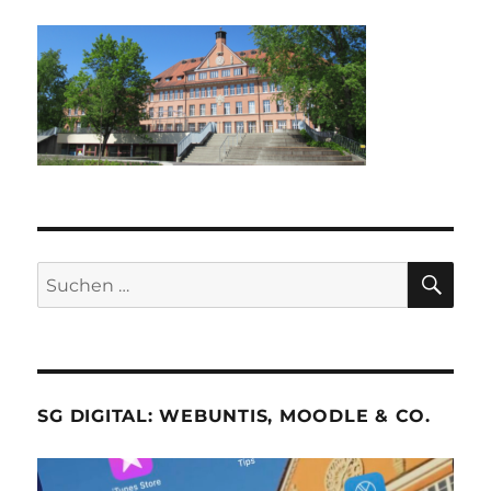
SU
Suche
nach:
SG DIGITAL: WEBUNTIS, MOODLE & CO.