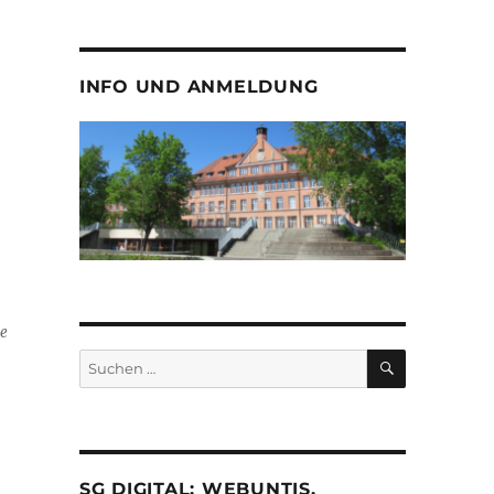
INFO UND ANMELDUNG
se
SUCHEN
Suche
nach:
.
SG DIGITAL: WEBUNTIS,