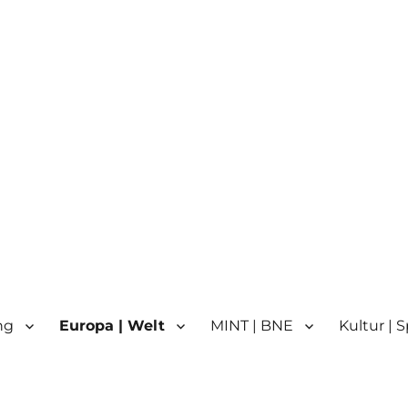
n
n | Partnerschule für Europa 
ng
Europa | Welt
MINT | BNE
Kultur | 