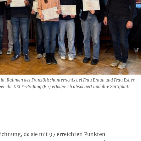
0 im Rahmen des Französischunterrichts bei Frau Braun und Frau Esber-
 die DELF-Prüfung (B 1) erfolgreich absolviert und ihre Zertifikate
eichnung, da sie mit 97 erreichten Punkten