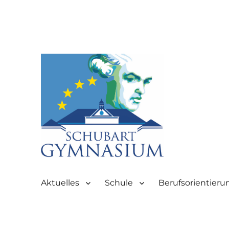
Partnerschule für Europa | Rombacherstr. 30 | 73430 Aale
Schubart-Gymnasium Aale
Aktuelles
Schule
Berufsorientieru
Aalen