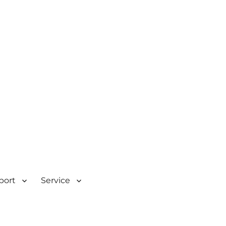
| Rombacherstr. 30 | 73430
Sport
Service