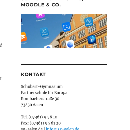
MOODLE & CO.
nd
KONTAKT
r
Schubart-Gymnasium
Partnerschule für Europa
Rombacherstraße 30
73430 Aalen
Tel. (07361) 9 56 10
Fax: (07361) 95 61 20
sg-aalen.de |
info@sg-aalen.de