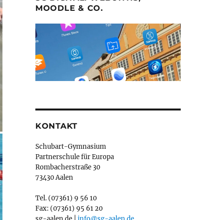
MOODLE & CO.
KONTAKT
Schubart-Gymnasium
Partnerschule für Europa
Rombacherstraße 30
73430 Aalen
Tel. (07361) 9 56 10
Fax: (07361) 95 61 20
sg-aalen.de |
info@sg-aalen.de