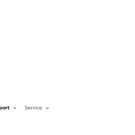
| Rombacherstr. 30 | 73430
port
Service