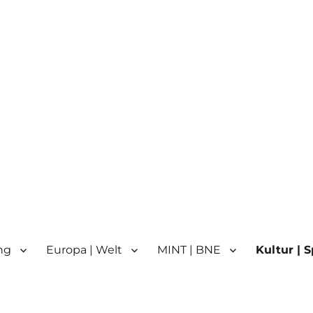
n
n | Partnerschule für Europa 
ng
Europa | Welt
MINT | BNE
Kultur | S