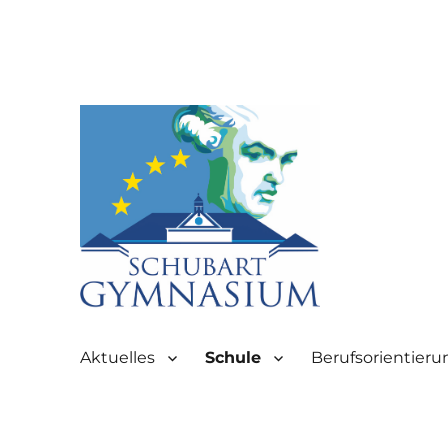
Partnerschule für Europa | Rombacherstr. 30 | 73430 Aale
Schubart-Gymnasium Aale
Aktuelles
Schule
Berufsorientieru
Aalen