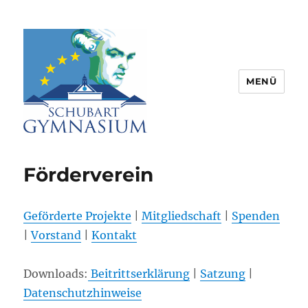
MENÜ
Schubart-Gymnasium Aalen |
Partnerschule für Europa |
Förderverein
Rombacherstr. 30 | 73430 Aalen
Geförderte Projekte
|
Mitgliedschaft
|
Spenden
|
Vorstand
|
Kontakt
Downloads:
Beitrittserklärung
|
Satzung
|
Datenschutzhinweise