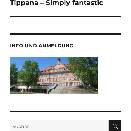
Beitrag:
Tippana – Simply fantastic
INFO UND ANMELDUNG
SU
Suche