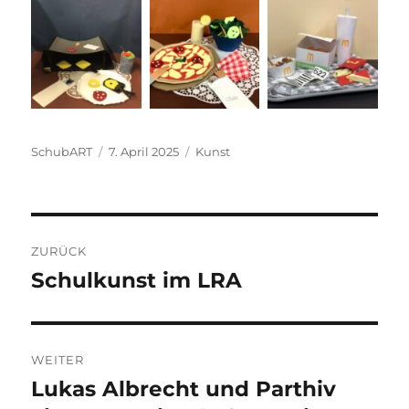
Autor
Veröffentlicht
Kategorien
SchubART
7. April 2025
Kunst
am
Beitragsnavigation
ZURÜCK
Schulkunst im LRA
Vorheriger
Beitrag:
WEITER
Lukas Albrecht und Parthiv
Nächster