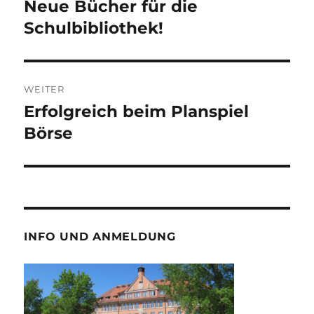
Neue Bücher für die
Vorheriger
Beitrag:
Schulbibliothek!
WEITER
Erfolgreich beim Planspiel
Nächster
Beitrag:
Börse
INFO UND ANMELDUNG