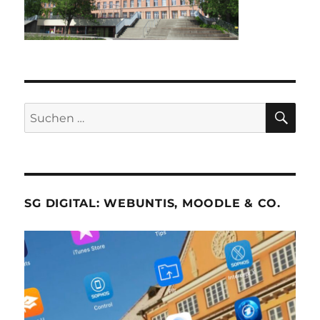
SU
Suche
nach:
SG DIGITAL: WEBUNTIS, MOODLE & CO.