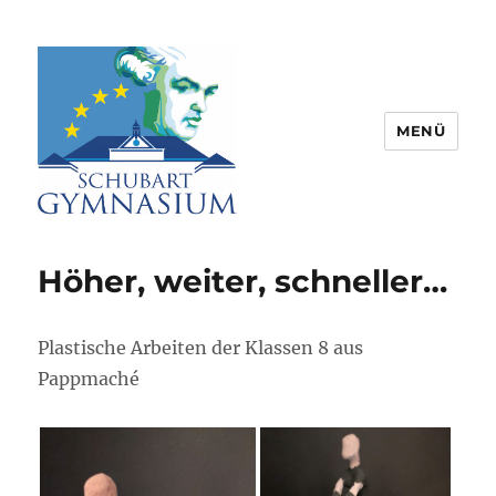
MENÜ
Schubart-Gymnasium Aalen |
Partnerschule für Europa |
Höher, weiter, schneller…
Rombacherstr. 30 | 73430 Aalen
Plastische Arbeiten der Klassen 8 aus
Pappmaché