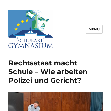
MENÜ
Schubart-Gymnasium Aalen |
Partnerschule für Europa |
Rechtsstaat macht
Rombacherstr. 30 | 73430 Aalen
Schule – Wie arbeiten
Polizei und Gericht?