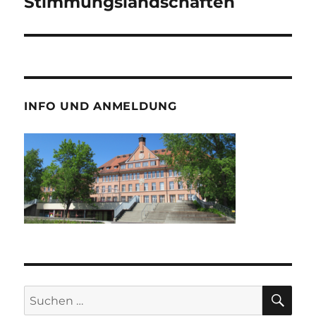
Stimmungslandschaften
Nächster
Beitrag:
INFO UND ANMELDUNG
SU
Suche
nach: