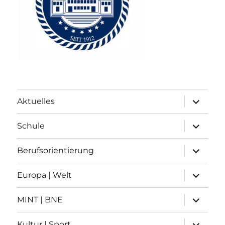
Unterme
Aktuelles
anzeigen
Unterme
Schule
anzeigen
Unterme
Berufsorientierung
anzeigen
Unterme
Europa | Welt
anzeigen
Unterme
MINT | BNE
anzeigen
Unterme
Kultur | Sport