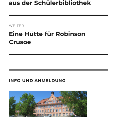
Beitrag:
aus der Schülerbibliothek
WEITER
Eine Hütte für Robinson
Nächster
Beitrag:
Crusoe
INFO UND ANMELDUNG