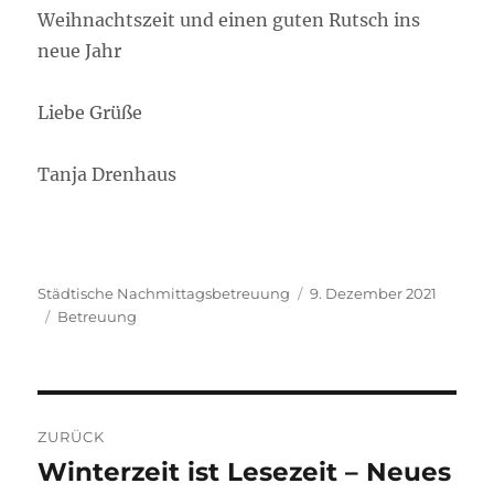
Weihnachtszeit und einen guten Rutsch ins
neue Jahr
Liebe Grüße
Tanja Drenhaus
Autor
Veröffentlicht
Städtische Nachmittagsbetreuung
9. Dezember 2021
Kategorien
am
Betreuung
Beitragsnavigation
ZURÜCK
Winterzeit ist Lesezeit – Neues
Vorheriger