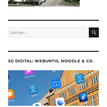
SU
Suche
nach:
SG DIGITAL: WEBUNTIS, MOODLE & CO.