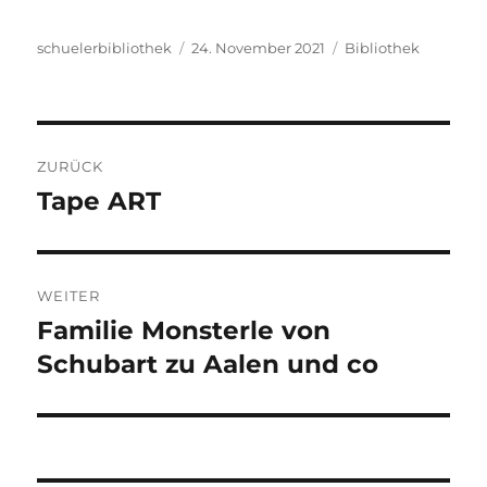
Autor
Veröffentlicht
Kategorien
schuelerbibliothek
24. November 2021
Bibliothek
am
Beitragsnavigation
ZURÜCK
Tape ART
Vorheriger
Beitrag:
WEITER
Familie Monsterle von
Nächster
Beitrag:
Schubart zu Aalen und co