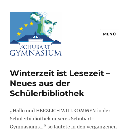
MENÜ
Schubart-Gymnasium Aalen |
Partnerschule für Europa |
Winterzeit ist Lesezeit –
Rombacherstr. 30 | 73430 Aalen
Neues aus der
Schülerbibliothek
„Hallo und HERZLICH WILLKOMMEN in der
Schülerbibliothek unseres Schubart-
Gymnasiums…“ so lautete in den vergangenen