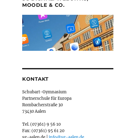
MOODLE & CO.
KONTAKT
Schubart-Gymnasium
Partnerschule für Europa
Rombacherstraße 30
73430 Aalen
Tel. (07361) 9 56 10
Fax: (07361) 95 61 20
sg-aalen.de |
info@sg-aalen.de