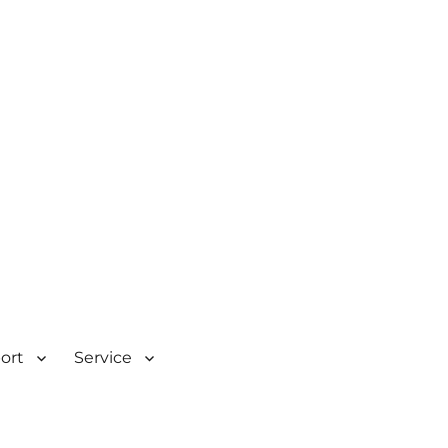
| Rombacherstr. 30 | 73430
port
Service