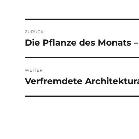
Beitragsnavigation
ZURÜCK
Die Pflanze des Monats –
Vorheriger
Beitrag:
WEITER
Verfremdete Architektur
Nächster
Beitrag: