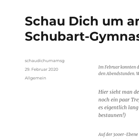
Schau Dich um am
Schubart-Gymna
Autor
schaudichumamsg
Im Februar konnten d
Veröffentlicht
29. Februar 2020
den Abendstunden. Wi
am
Kategorien
Allgemein
Hier sieht man d
noch ein paar Tr
es eigentlich lan
bestaunen!)
Auf der 300er-Ebene