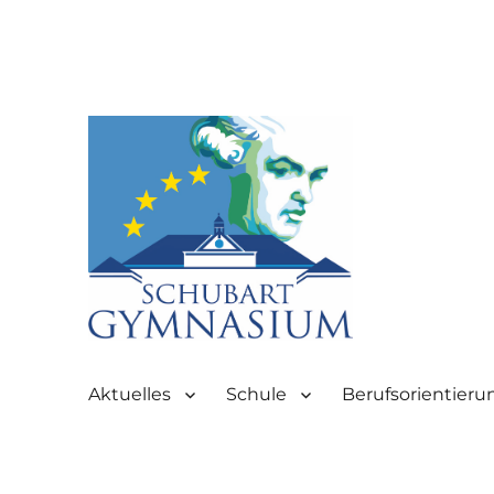
Partnerschule für Europa | Rombacherstr. 30 | 73430 Aale
Schubart-Gymnasium Aale
Aktuelles
Schule
Berufsorientieru
Aalen