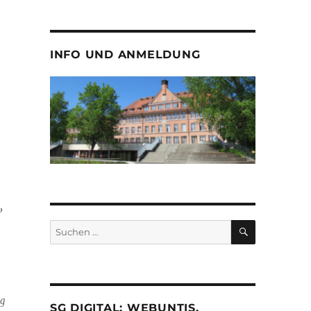
INFO UND ANMELDUNG
,
SUCHEN
Suche
nach:
ng
SG DIGITAL: WEBUNTIS,