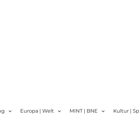
n
n | Partnerschule für Europa 
ng
Europa | Welt
MINT | BNE
Kultur | S