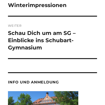
Beitrag:
Winterimpressionen
WEITER
Schau Dich um am SG –
Nächster
Beitrag:
Einblicke ins Schubart-
Gymnasium
INFO UND ANMELDUNG