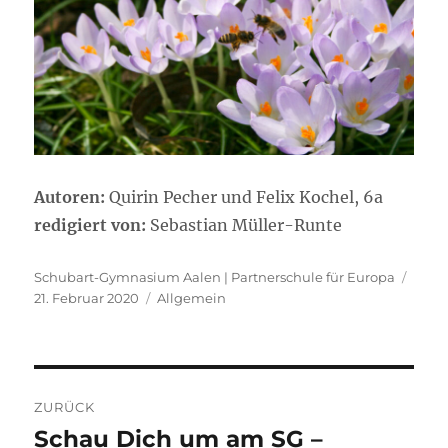
Autoren:
Quirin Pecher und Felix Kochel, 6a
redigiert von:
Sebastian Müller-Runte
Autor
Veröf
Schubart-Gymnasium Aalen | Partnerschule für Europa
Kategorien
am
21. Februar 2020
Allgemein
Beitragsnavigation
ZURÜCK
Schau Dich um am SG –
Vorheriger