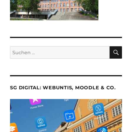
SU
Suche
nach:
SG DIGITAL: WEBUNTIS, MOODLE & CO.