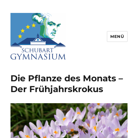
MENÜ
Schubart-Gymnasium Aalen |
Partnerschule für Europa |
Die Pflanze des Monats –
Rombacherstr. 30 | 73430 Aalen
Der Frühjahrskrokus