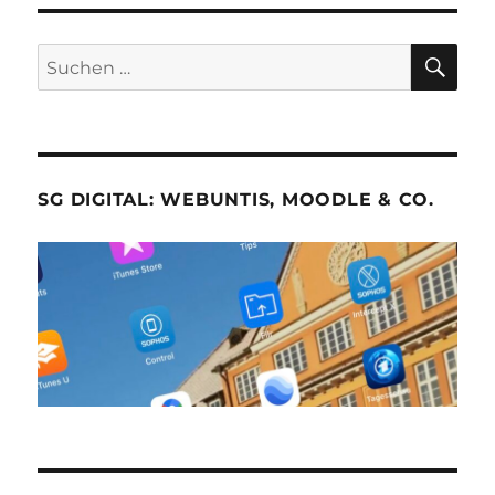
SU
Suche
nach:
SG DIGITAL: WEBUNTIS, MOODLE & CO.