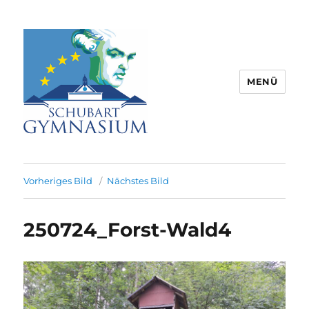
MENÜ
Schubart-Gymnasium Aalen |
Partnerschule für Europa |
Vorheriges Bild
Nächstes Bild
Rombacherstr. 30 | 73430 Aalen
250724_Forst-Wald4