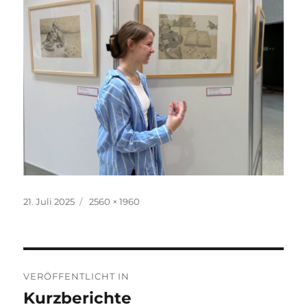
Veröffentlicht
Volle
21. Juli 2025
2560 × 1960
am
Größe
Beitragsnavigation
VERÖFFENTLICHT IN
Kurzberichte