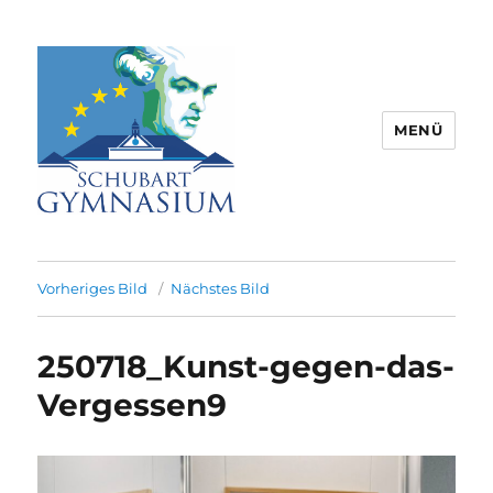
MENÜ
Schubart-Gymnasium Aalen |
Partnerschule für Europa |
Vorheriges Bild
Nächstes Bild
Rombacherstr. 30 | 73430 Aalen
250718_Kunst-gegen-das-
Vergessen9