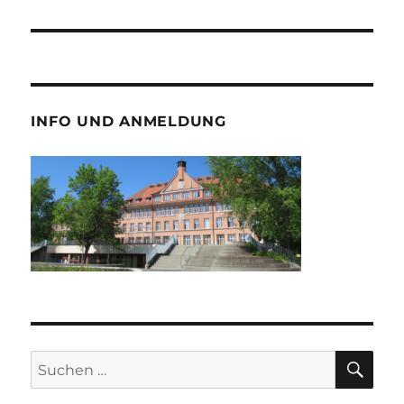
INFO UND ANMELDUNG
SU
Suche
nach: