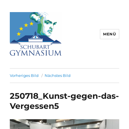
MENÜ
Schubart-Gymnasium Aalen |
Partnerschule für Europa |
Vorheriges Bild
Nächstes Bild
Rombacherstr. 30 | 73430 Aalen
250718_Kunst-gegen-das-
Vergessen5