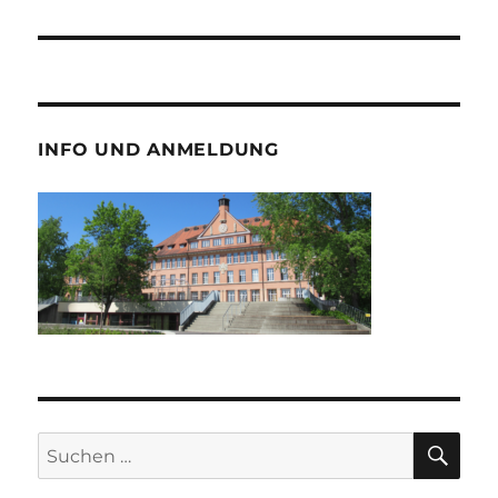
INFO UND ANMELDUNG
SU
Suche
nach: