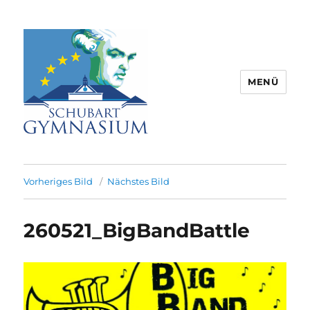
MENÜ
Schubart-Gymnasium Aalen |
Partnerschule für Europa |
Vorheriges Bild
Nächstes Bild
Rombacherstr. 30 | 73430 Aalen
260521_BigBandBattle