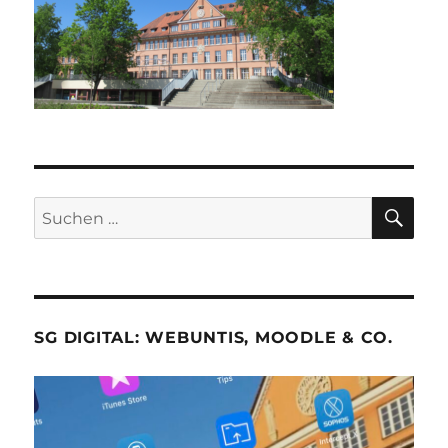
SU
Suche
nach:
SG DIGITAL: WEBUNTIS, MOODLE & CO.