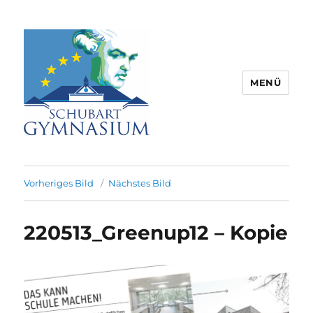
MENÜ
Schubart-Gymnasium Aalen |
Partnerschule für Europa |
Vorheriges Bild
Nächstes Bild
Rombacherstr. 30 | 73430 Aalen
220513_Greenup12 – Kopie