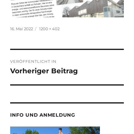
Veröffentlicht
Volle
16. Mai 2022
1200 × 402
am
Größe
Beitragsnavigation
VERÖFFENTLICHT IN
Vorheriger Beitrag
INFO UND ANMELDUNG