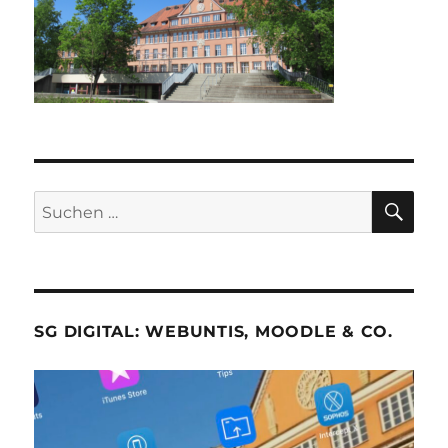
SU
Suche
nach:
SG DIGITAL: WEBUNTIS, MOODLE & CO.