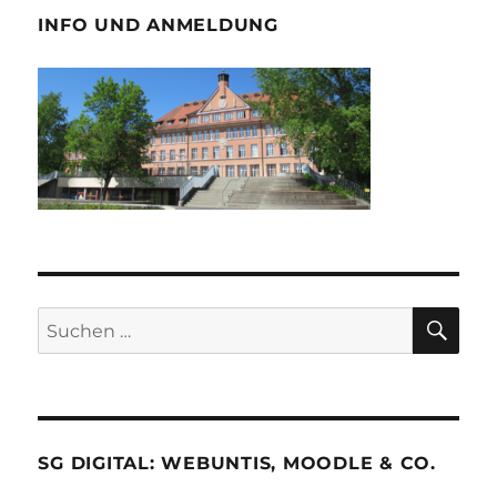
INFO UND ANMELDUNG
SU
Suche
nach:
SG DIGITAL: WEBUNTIS, MOODLE & CO.