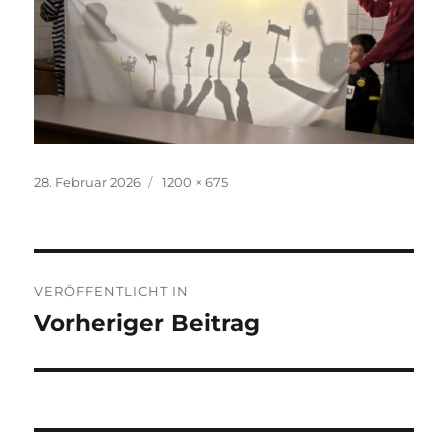
Veröffentlicht
Volle
28. Februar 2026
1200 × 675
am
Größe
Beitragsnavigation
VERÖFFENTLICHT IN
Vorheriger Beitrag