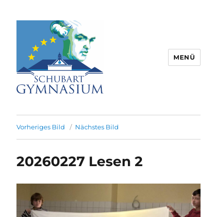
MENÜ
Schubart-Gymnasium Aalen |
Partnerschule für Europa |
Vorheriges Bild
Nächstes Bild
Rombacherstr. 30 | 73430 Aalen
20260227 Lesen 2