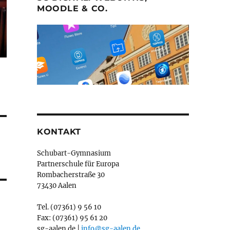
MOODLE & CO.
KONTAKT
Schubart-Gymnasium
Partnerschule für Europa
Rombacherstraße 30
73430 Aalen
Tel. (07361) 9 56 10
Fax: (07361) 95 61 20
sg-aalen.de |
info@sg-aalen.de