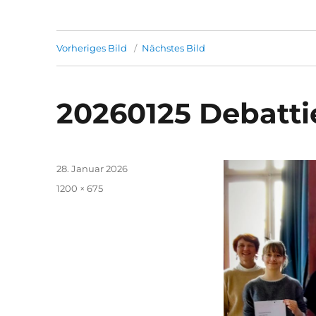
Vorheriges Bild
Nächstes Bild
20260125 Debatti
Veröffentlicht
28. Januar 2026
am
Volle
1200 × 675
Größe