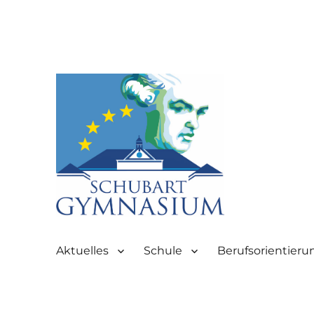
Partnerschule für Europa | Rombacherstr. 30 | 73430 Aale
Schubart-Gymnasium Aale
Aktuelles
Schule
Berufsorientieru
Aalen