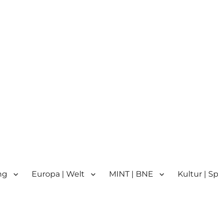
n
n | Partnerschule für Europa 
ng
Europa | Welt
MINT | BNE
Kultur | S