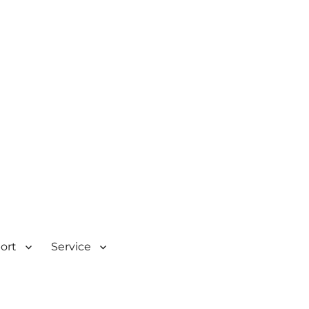
| Rombacherstr. 30 | 73430
port
Service