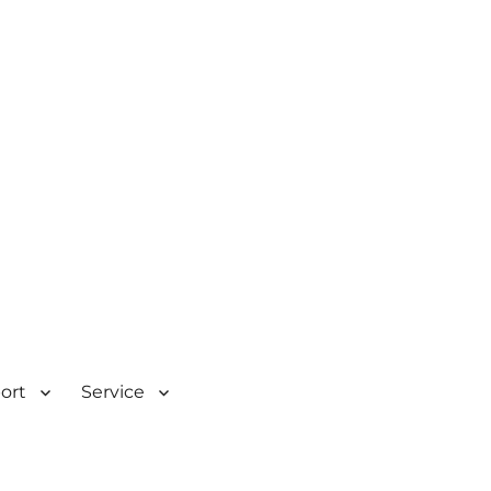
| Rombacherstr. 30 | 73430
port
Service