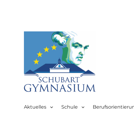
Partnerschule für Europa | Rombacherstr. 30 | 73430 Aale
Schubart-Gymnasium Aale
Aktuelles
Schule
Berufsorientieru
Aalen