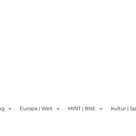
n
n | Partnerschule für Europa 
ng
Europa | Welt
MINT | BNE
Kultur | S