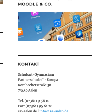
MOODLE & CO.
KONTAKT
Schubart-Gymnasium
Partnerschule für Europa
Rombacherstraße 30
73430 Aalen
Tel. (07361) 9 56 10
Fax: (07361) 95 61 20
sg-aalen.de |
info@sg-aalen.de