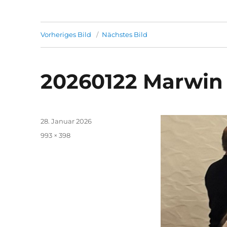
Vorheriges Bild
Nächstes Bild
20260122 Marwin
Veröffentlicht
28. Januar 2026
am
Volle
993 × 398
Größe