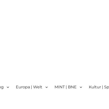
n
n | Partnerschule für Europa 
ng
Europa | Welt
MINT | BNE
Kultur | S