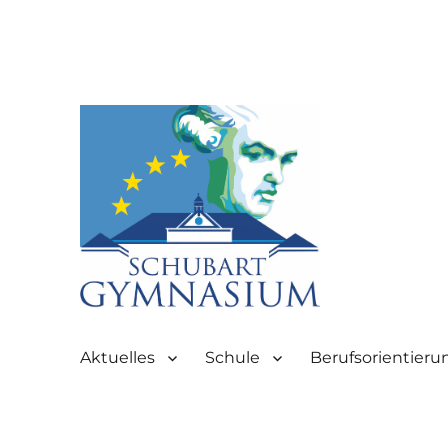
Partnerschule für Europa | Rombacherstr. 30 | 73430 Aale
Schubart-Gymnasium Aale
Aktuelles
Schule
Berufsorientieru
Aalen