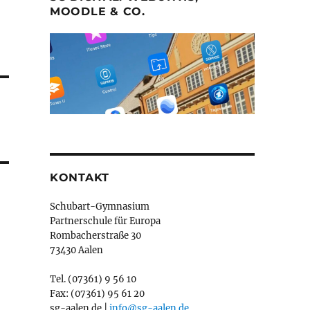
MOODLE & CO.
KONTAKT
Schubart-Gymnasium
Partnerschule für Europa
Rombacherstraße 30
73430 Aalen
Tel. (07361) 9 56 10
Fax: (07361) 95 61 20
sg-aalen.de |
info@sg-aalen.de