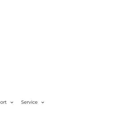
| Rombacherstr. 30 | 73430
port
Service