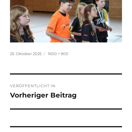
Veröffentlicht
Volle
25. Oktober 2025
1600 × 900
am
Größe
Beitragsnavigation
VERÖFFENTLICHT IN
Vorheriger Beitrag