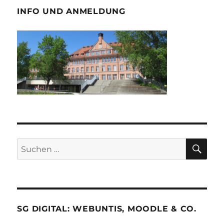
INFO UND ANMELDUNG
SU
Suche
nach:
SG DIGITAL: WEBUNTIS, MOODLE & CO.