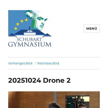
MENÜ
Schubart-Gymnasium Aalen |
Partnerschule für Europa |
Vorheriges Bild
Nächstes Bild
Rombacherstr. 30 | 73430 Aalen
20251024 Drone 2