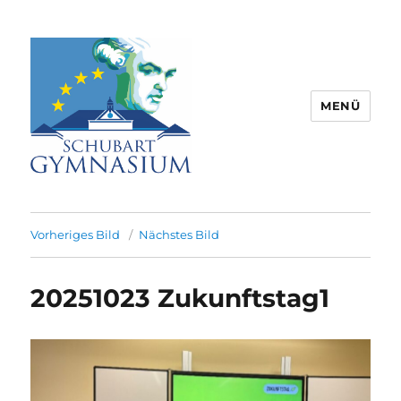
MENÜ
Schubart-Gymnasium Aalen |
Partnerschule für Europa |
Vorheriges Bild
Nächstes Bild
Rombacherstr. 30 | 73430 Aalen
20251023 Zukunftstag1