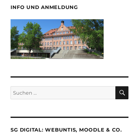
INFO UND ANMELDUNG
SU
Suche
nach:
SG DIGITAL: WEBUNTIS, MOODLE & CO.