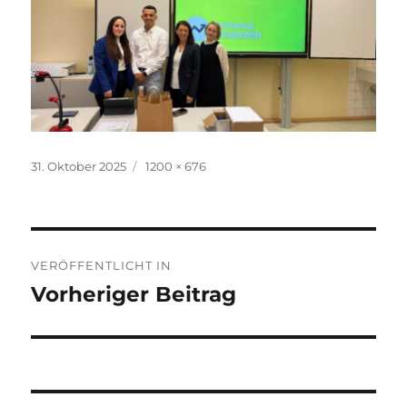
Veröffentlicht
Volle
31. Oktober 2025
1200 × 676
am
Größe
Beitragsnavigation
VERÖFFENTLICHT IN
Vorheriger Beitrag