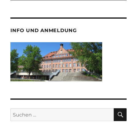
INFO UND ANMELDUNG
SU
Suche
nach: