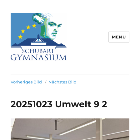
MENÜ
Schubart-Gymnasium Aalen |
Partnerschule für Europa |
Vorheriges Bild
Nächstes Bild
Rombacherstr. 30 | 73430 Aalen
20251023 Umwelt 9 2