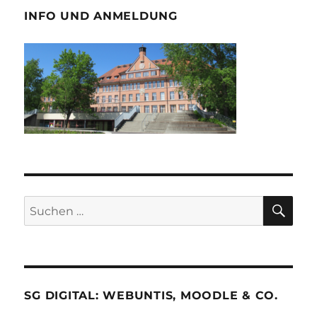
INFO UND ANMELDUNG
SU
Suche
nach:
SG DIGITAL: WEBUNTIS, MOODLE & CO.