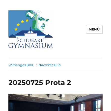
MENÜ
Schubart-Gymnasium Aalen |
Partnerschule für Europa |
Vorheriges Bild
Nächstes Bild
Rombacherstr. 30 | 73430 Aalen
20250725 Prota 2