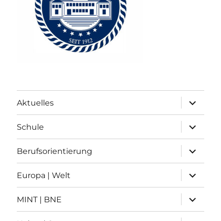
Unterme
Aktuelles
anzeigen
Unterme
Schule
anzeigen
Unterme
Berufsorientierung
anzeigen
Unterme
Europa | Welt
anzeigen
Unterme
MINT | BNE
anzeigen
Unterme