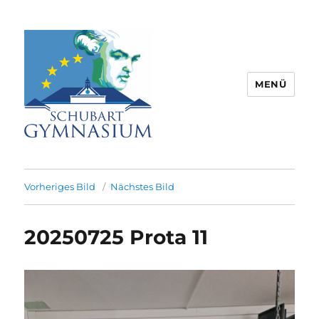
MENÜ
Schubart-Gymnasium Aalen |
Partnerschule für Europa |
Vorheriges Bild
Nächstes Bild
Rombacherstr. 30 | 73430 Aalen
20250725 Prota 11