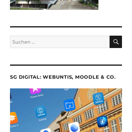
SU
Suche
nach:
SG DIGITAL: WEBUNTIS, MOODLE & CO.