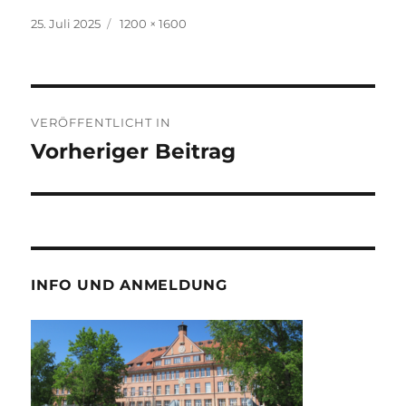
Veröffentlicht
Volle
25. Juli 2025
1200 × 1600
am
Größe
Beitragsnavigation
VERÖFFENTLICHT IN
Vorheriger Beitrag
INFO UND ANMELDUNG