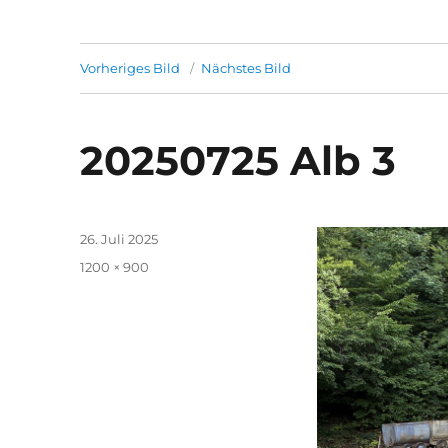
Vorheriges Bild
Nächstes Bild
20250725 Alb 3
Veröffentlicht
26. Juli 2025
am
Volle
1200 × 900
Größe