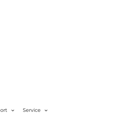
| Rombacherstr. 30 | 73430
port
Service