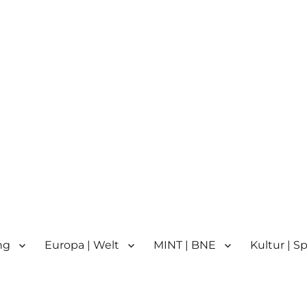
n
n | Partnerschule für Europa 
ng
Europa | Welt
MINT | BNE
Kultur | S