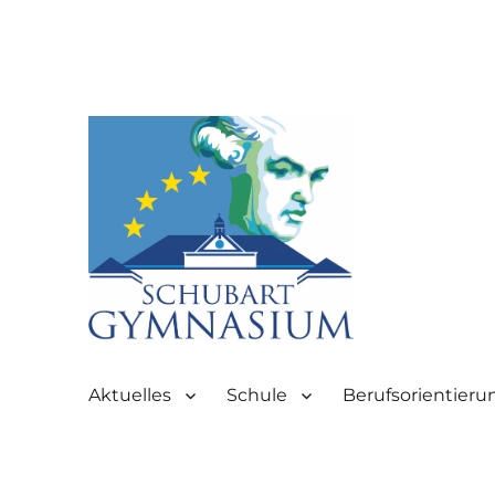
Partnerschule für Europa | Rombacherstr. 30 | 73430 Aale
Schubart-Gymnasium Aale
Aktuelles
Schule
Berufsorientieru
Aalen