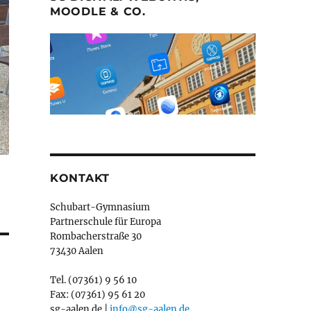
MOODLE & CO.
KONTAKT
Schubart-Gymnasium
Partnerschule für Europa
Rombacherstraße 30
73430 Aalen
Tel. (07361) 9 56 10
Fax: (07361) 95 61 20
sg-aalen.de |
info@sg-aalen.de