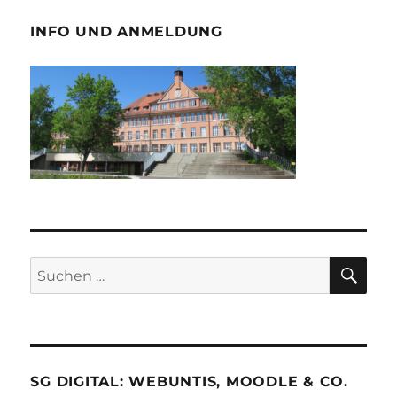
INFO UND ANMELDUNG
SU
Suche
nach:
SG DIGITAL: WEBUNTIS, MOODLE & CO.