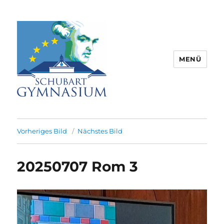
MENÜ
Schubart-Gymnasium Aalen |
Partnerschule für Europa |
Vorheriges Bild
Nächstes Bild
Rombacherstr. 30 | 73430 Aalen
20250707 Rom 3