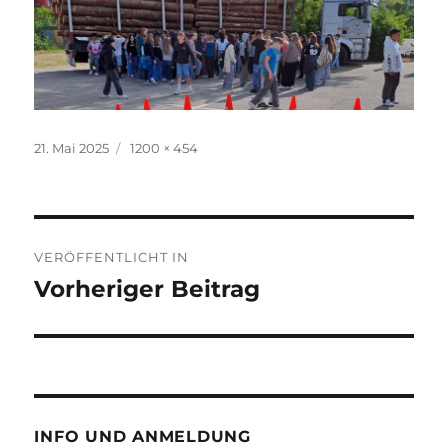
Veröffentlicht
Volle
21. Mai 2025
1200 × 454
am
Größe
Beitragsnavigation
VERÖFFENTLICHT IN
Vorheriger Beitrag
INFO UND ANMELDUNG