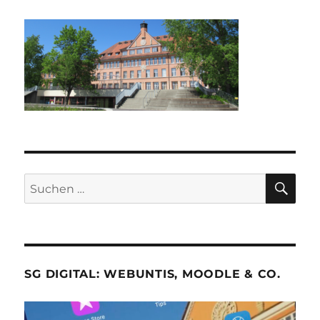
SU
Suche
nach:
SG DIGITAL: WEBUNTIS, MOODLE & CO.