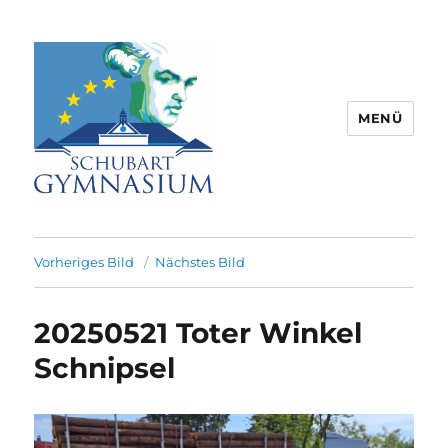
MENÜ
Schubart-Gymnasium Aalen |
Partnerschule für Europa |
Vorheriges Bild
Nächstes Bild
Rombacherstr. 30 | 73430 Aalen
20250521 Toter Winkel
Schnipsel