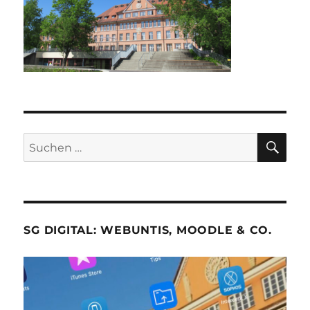
SU
Suche
nach:
SG DIGITAL: WEBUNTIS, MOODLE & CO.