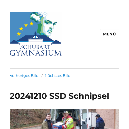
MENÜ
Schubart-Gymnasium Aalen |
Partnerschule für Europa |
Vorheriges Bild
Nächstes Bild
Rombacherstr. 30 | 73430 Aalen
20241210 SSD Schnipsel