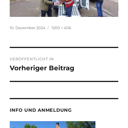
Veröffentlicht
Volle
10. Dezember 2024
1200 × 406
am
Größe
Beitragsnavigation
VERÖFFENTLICHT IN
Vorheriger Beitrag
INFO UND ANMELDUNG