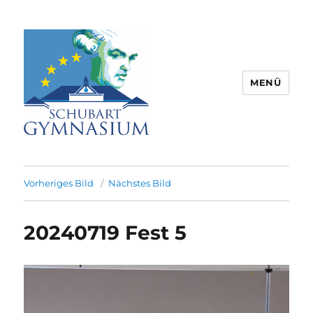
MENÜ
Schubart-Gymnasium Aalen |
Partnerschule für Europa |
Vorheriges Bild
Nächstes Bild
Rombacherstr. 30 | 73430 Aalen
20240719 Fest 5