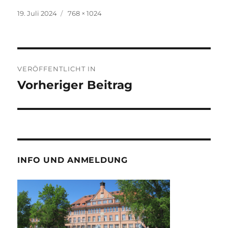
Veröffentlicht
Volle
19. Juli 2024
768 × 1024
am
Größe
Beitragsnavigation
VERÖFFENTLICHT IN
Vorheriger Beitrag
INFO UND ANMELDUNG