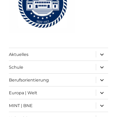
Unterme
Aktuelles
anzeigen
Unterme
Schule
anzeigen
Unterme
Berufsorientierung
anzeigen
Unterme
Europa | Welt
anzeigen
Unterme
MINT | BNE
anzeigen
Unterme