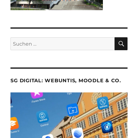
SU
Suche
nach:
SG DIGITAL: WEBUNTIS, MOODLE & CO.