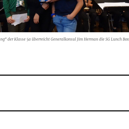
ang“ der Klasse 5a überreicht Generalkonsul Jim Herman die SG Lunch Box