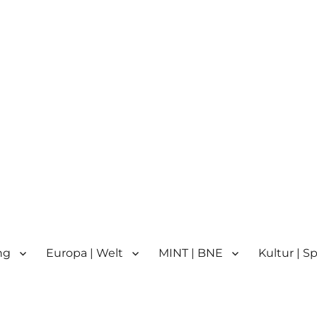
n
n | Partnerschule für Europa 
ng
Europa | Welt
MINT | BNE
Kultur | S