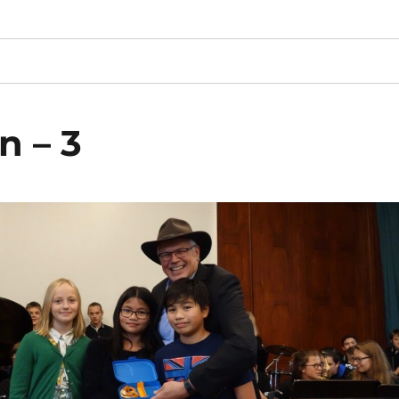
n – 3