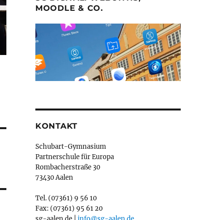
MOODLE & CO.
KONTAKT
Schubart-Gymnasium
Partnerschule für Europa
Rombacherstraße 30
73430 Aalen
Tel. (07361) 9 56 10
Fax: (07361) 95 61 20
sg-aalen.de |
info@sg-aalen.de