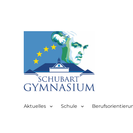
Partnerschule für Europa | Rombacherstr. 30 | 73430 Aale
Schubart-Gymnasium Aale
Aktuelles
Schule
Berufsorientieru
Aalen