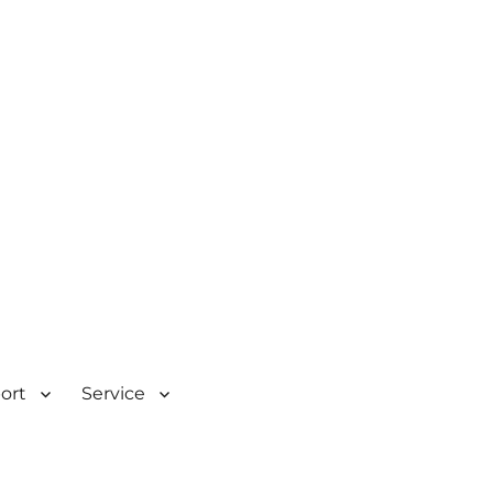
| Rombacherstr. 30 | 73430
port
Service