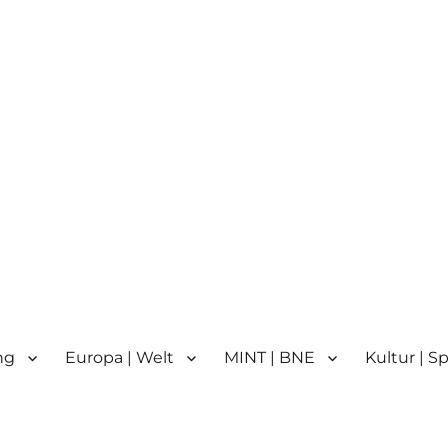
n
n | Partnerschule für Europa 
ng
Europa | Welt
MINT | BNE
Kultur | S