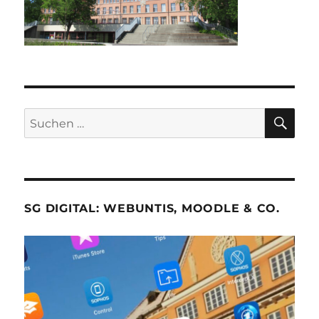
SU
Suche
nach:
SG DIGITAL: WEBUNTIS, MOODLE & CO.