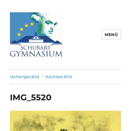
MENÜ
Schubart-Gymnasium Aalen |
Partnerschule für Europa |
Vorheriges Bild
Nächstes Bild
Rombacherstr. 30 | 73430 Aalen
IMG_5520