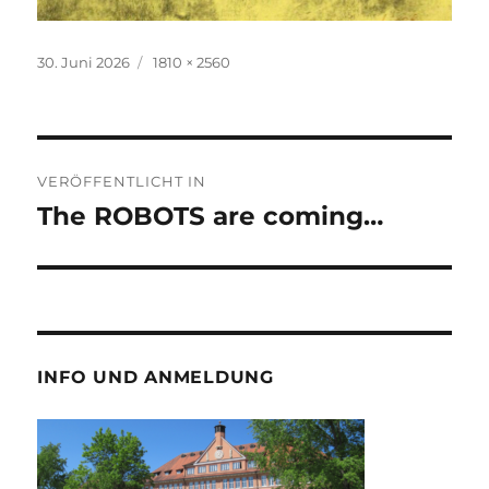
Veröffentlicht
Volle
30. Juni 2026
1810 × 2560
am
Größe
Beitragsnavigation
VERÖFFENTLICHT IN
The ROBOTS are coming…
INFO UND ANMELDUNG