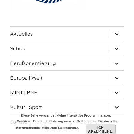
Unterme
Aktuelles
anzeigen
Unterme
Schule
anzeigen
Unterme
Berufsorientierung
anzeigen
Unterme
Europa | Welt
anzeigen
Unterme
MINT | BNE
anzeigen
Unterme
Kultur | Sport
anzeigen
Diese Seite verwendet kleine interaktive Programme, sog.
Unterme
„Cookies“. Durch die Nutzung unserer Seiten geben Sie dazu Ihr
Service
anzeigen
ICH
Einverständnis.
Mehr zum Datenschutz.
AKZEPTIERE.