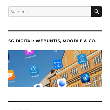
SU
Suche
nach:
SG DIGITAL: WEBUNTIS, MOODLE & CO.