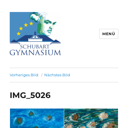
MENÜ
Schubart-Gymnasium Aalen |
Partnerschule für Europa |
Vorheriges Bild
Nächstes Bild
Rombacherstr. 30 | 73430 Aalen
IMG_5026