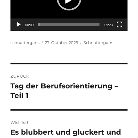
00:00
09:23
Autor
Veröffentlicht
Kategorien
schnattergans
27. Oktober 2025
Schnattergans
am
Beitragsnavigation
ZURÜCK
Tag der Berufsorientierung –
Vorheriger
Beitrag:
Teil 1
WEITER
Es blubbert und gluckert und
Nächster