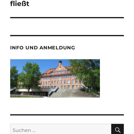
Beitrag:
fließt
INFO UND ANMELDUNG
SU
Suche