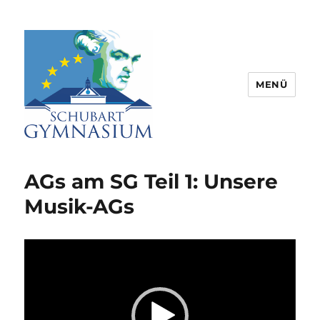
MENÜ
Schubart-Gymnasium Aalen |
Partnerschule für Europa |
AGs am SG Teil 1: Unsere
Rombacherstr. 30 | 73430 Aalen
Musik-AGs
Video-
Player