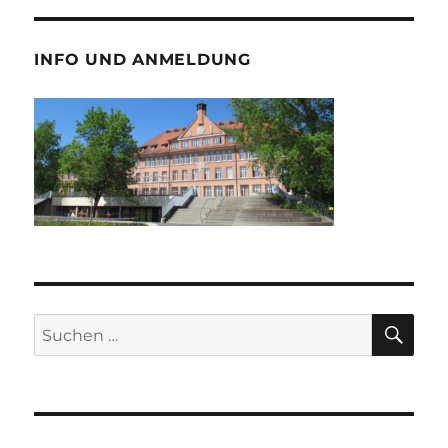
INFO UND ANMELDUNG
SU
Suche
nach: