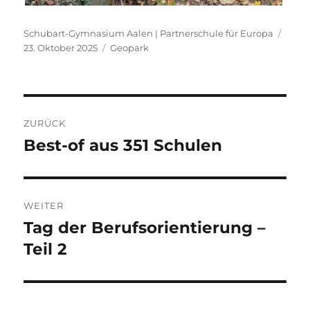
Autor
Veröf
Schubart-Gymnasium Aalen | Partnerschule für Europa
Kategorien
am
23. Oktober 2025
Geopark
Beitragsnavigation
ZURÜCK
Best-of aus 351 Schulen
Vorheriger
Beitrag:
WEITER
Tag der Berufsorientierung –
Nächster
Beitrag:
Teil 2