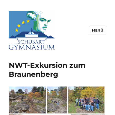
MENÜ
Schubart-Gymnasium Aalen |
Partnerschule für Europa |
NWT-Exkursion zum
Rombacherstr. 30 | 73430 Aalen
Braunenberg