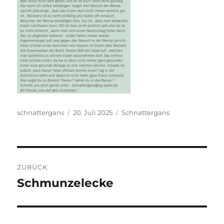
Autor
Veröffentlicht
Kategorien
schnattergans
20. Juli 2025
Schnattergans
am
Beitragsnavigation
ZURÜCK
Schmunzelecke
Vorheriger
Beitrag: