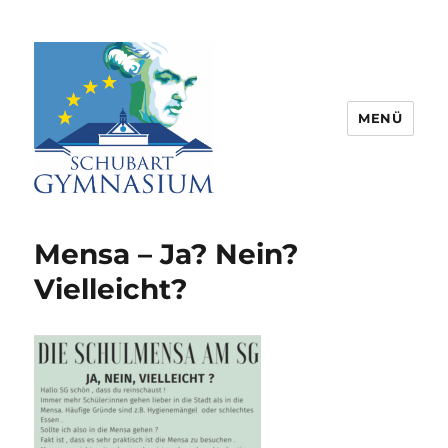
MENÜ
Schubart-Gymnasium Aalen |
Partnerschule für Europa |
Mensa – Ja? Nein?
Rombacherstr. 30 | 73430 Aalen
Vielleicht?