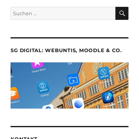
SU
Suche
nach:
SG DIGITAL: WEBUNTIS, MOODLE & CO.