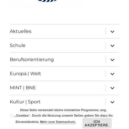
Unterme
Aktuelles
anzeigen
Unterme
Schule
anzeigen
Unterme
Berufsorientierung
anzeigen
Unterme
Europa | Welt
anzeigen
Unterme
MINT | BNE
anzeigen
Unterme
Kultur | Sport
anzeigen
Diese Seite verwendet kleine interaktive Programme, sog.
Unterme
„Cookies“. Durch die Nutzung unserer Seiten geben Sie dazu Ihr
Service
anzeigen
ICH
Einverständnis.
Mehr zum Datenschutz.
AKZEPTIERE.