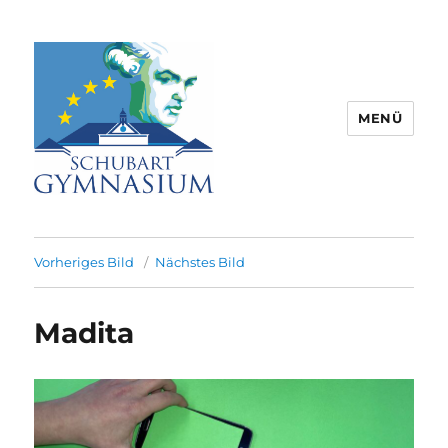
MENÜ
Schubart-Gymnasium Aalen |
Partnerschule für Europa |
Vorheriges Bild
Nächstes Bild
Rombacherstr. 30 | 73430 Aalen
Madita