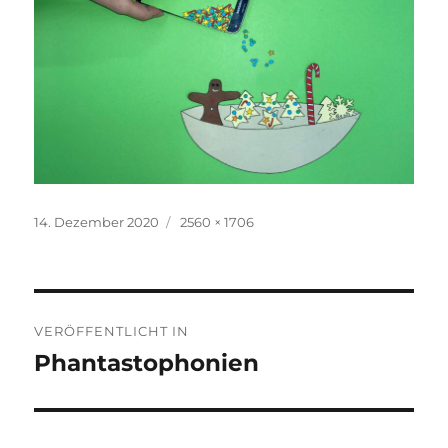
Veröffentlicht
Volle
14. Dezember 2020
2560 × 1706
am
Größe
Beitragsnavigation
VERÖFFENTLICHT IN
Phantastophonien