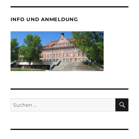
INFO UND ANMELDUNG
SU
Suche
nach: