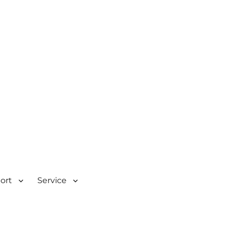
| Rombacherstr. 30 | 73430
port
Service