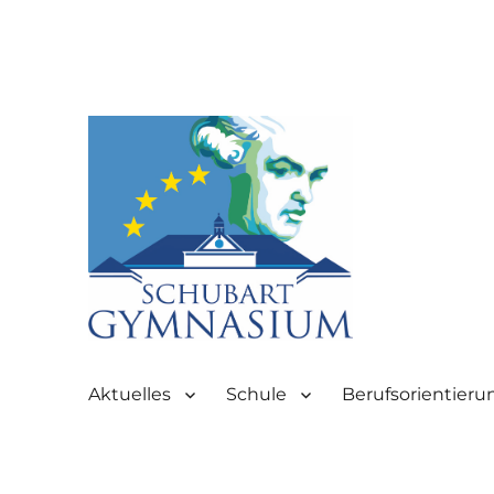
Partnerschule für Europa | Rombacherstr. 30 | 73430 Aale
Schubart-Gymnasium Aale
Aktuelles
Schule
Berufsorientieru
Aalen