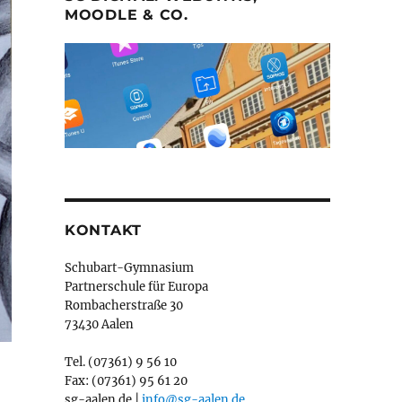
MOODLE & CO.
KONTAKT
Schubart-Gymnasium
Partnerschule für Europa
Rombacherstraße 30
73430 Aalen
Tel. (07361) 9 56 10
Fax: (07361) 95 61 20
sg-aalen.de |
info@sg-aalen.de