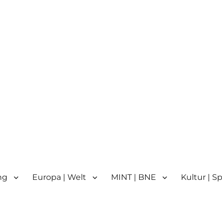
n
n | Partnerschule für Europa 
ng
Europa | Welt
MINT | BNE
Kultur | S