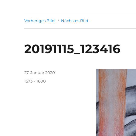
Vorheriges Bild
Nächstes Bild
20191115_123416
Veröffentlicht
27. Januar 2020
am
Volle
1573 × 1600
Größe