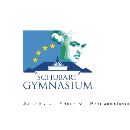
Partnerschule für Europa | Rombacherstr. 30 | 73430 Aale
Schubart-Gymnasium Aale
Aktuelles
Schule
Berufsorientieru
Aalen