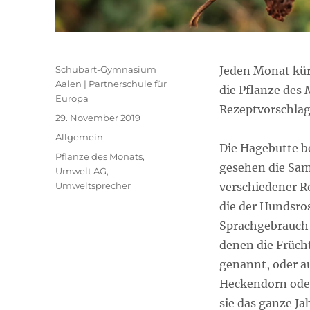
Autor
Schubart-Gymnasium
Jeden Monat kü
Aalen | Partnerschule für
die Pflanze des
Europa
Rezeptvorschlag
Veröffentlicht
29. November 2019
am
Kategorien
Allgemein
Die Hagebutte b
Schlagwörter
Pflanze des Monats
,
gesehen die Sa
Umwelt AG
,
Umweltsprecher
verschiedener R
die der Hundsro
Sprachgebrauch 
denen die Früch
genannt, oder a
Heckendorn ode
sie das ganze Ja