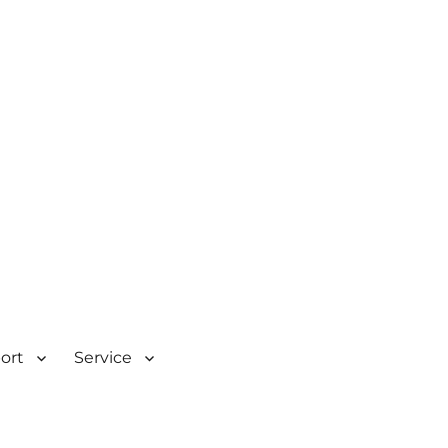
| Rombacherstr. 30 | 73430
port
Service