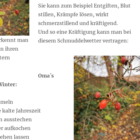
Sie kann zum Beispiel Entgiften, Blut
stillen, Krämpfe lösen, wirkt
schmerzstillend und kräftigend.
Und so eine Kräftigung kann man bei
erkennt man
diesem Schmuddelwetter vertragen:
n ihren
tern
Oma´s
Winter:
mmeln
e kalte Jahreszeit
n ausstechen
er aufkochen
ehen lassen