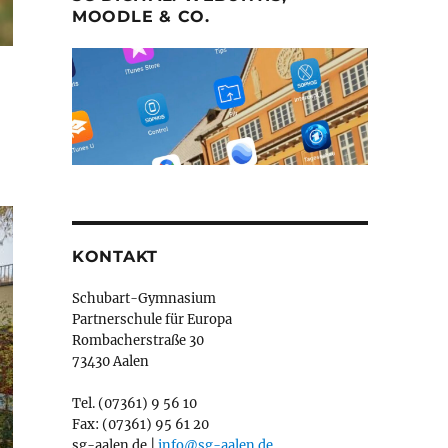
MOODLE & CO.
KONTAKT
Schubart-Gymnasium
Partnerschule für Europa
Rombacherstraße 30
73430 Aalen
Tel. (07361) 9 56 10
Fax: (07361) 95 61 20
sg-aalen.de |
info@sg-aalen.de