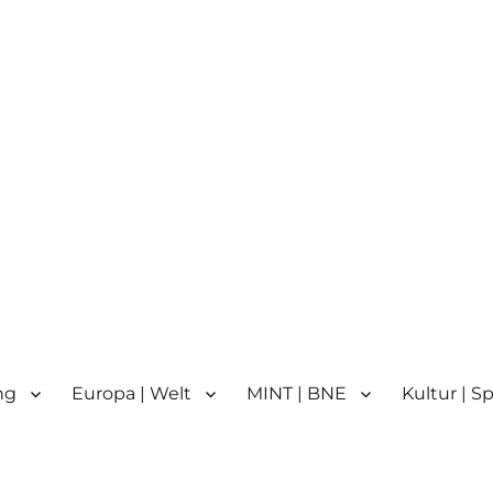
n
n | Partnerschule für Europa 
ng
Europa | Welt
MINT | BNE
Kultur | S