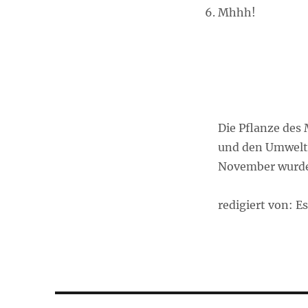
Mhhh!
Die Pflanze des
und den Umwelts
November wurde 
redigiert von: E
Beitragsnavigation