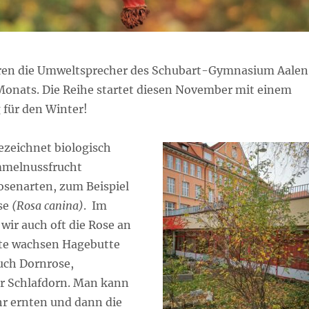
ren die Umweltsprecher des Schubart-Gymnasium Aalen
 Monats. Die Reihe startet diesen November mit einem
 für den Winter!
ezeichnet biologisch
mmelnussfrucht
osenarten, zum Beispiel
se
(Rosa canina)
. Im
wir auch oft die Rose an
te wachsen Hagebutte
uch Dornrose,
r Schlafdorn. Man kann
hr ernten und dann die