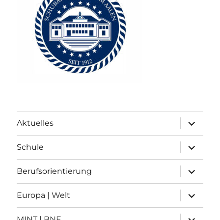
Unterme
Aktuelles
anzeigen
Unterme
Schule
anzeigen
Unterme
Berufsorientierung
anzeigen
Unterme
Europa | Welt
anzeigen
Unterme
MINT | BNE