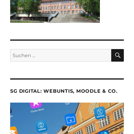
SU
Suche
nach:
SG DIGITAL: WEBUNTIS, MOODLE & CO.