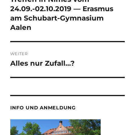
Beitrag:
24.09.-02.10.2019 — Erasmus
am Schubart-Gymnasium
Aalen
WEITER
Alles nur Zufall…?
Nächster
Beitrag:
INFO UND ANMELDUNG