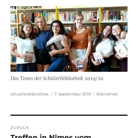
Das Team der Schülerbibliothek 2019/20
Autor
Veröffentlicht
Kategorien
schuelerbibliothek
7. September 2019
Bibliothek
am
Beitragsnavigation
ZURÜCK
Treffen in Nîmes vom
Vorheriger