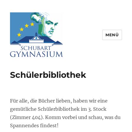
MENÜ
Schubart-Gymnasium Aalen |
Partnerschule für Europa |
Schülerbibliothek
Rombacherstr. 30 | 73430 Aalen
Für alle, die Bücher lieben, haben wir eine
gemütliche Schülerbibliothek im 3. Stock
(Zimmer 404). Komm vorbei und schau, was du
Spannendes findest!