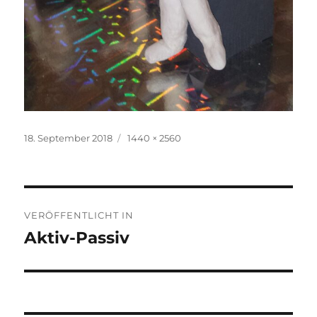
Veröffentlicht
Volle
18. September 2018
1440 × 2560
am
Größe
Beitragsnavigation
VERÖFFENTLICHT IN
Aktiv-Passiv