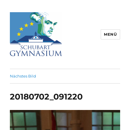
MENÜ
Schubart-Gymnasium Aalen |
Partnerschule für Europa |
Nächstes Bild
Rombacherstr. 30 | 73430 Aalen
20180702_091220