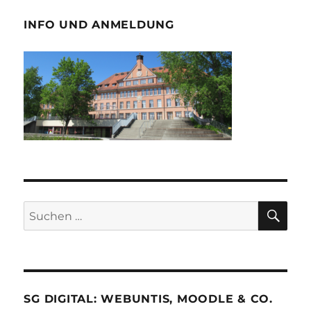
INFO UND ANMELDUNG
SU
Suche
nach:
SG DIGITAL: WEBUNTIS, MOODLE & CO.