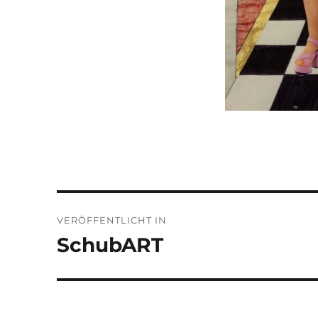
Beitragsnavigation
VERÖFFENTLICHT IN
SchubART