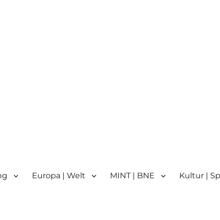
n
n | Partnerschule für Europa 
ng
Europa | Welt
MINT | BNE
Kultur | S