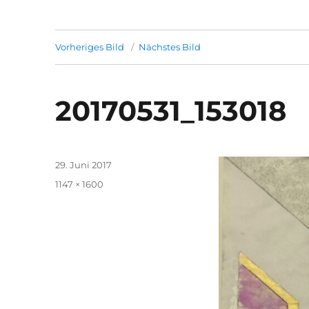
Vorheriges Bild
Nächstes Bild
20170531_153018
Veröffentlicht
29. Juni 2017
am
Volle
1147 × 1600
Größe