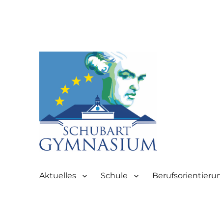
Partnerschule für Europa | Rombacherstr. 30 | 73430 Aale
Schubart-Gymnasium Aale
Aktuelles
Schule
Berufsorientieru
Aalen