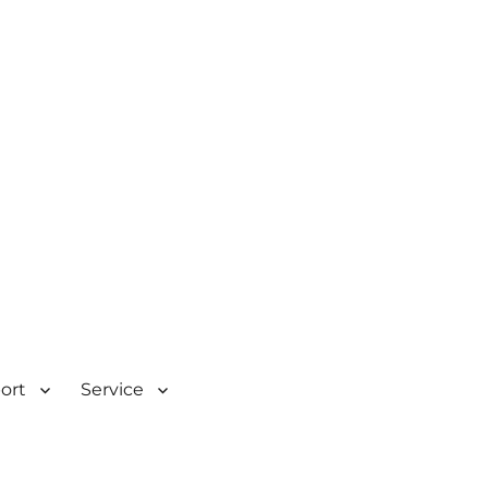
| Rombacherstr. 30 | 73430
port
Service