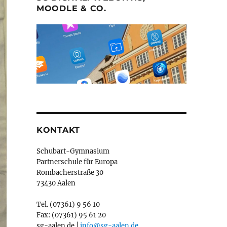
MOODLE & CO.
KONTAKT
Schubart-Gymnasium
Partnerschule für Europa
Rombacherstraße 30
73430 Aalen
Tel. (07361) 9 56 10
Fax: (07361) 95 61 20
sg-aalen.de |
info@sg-aalen.de