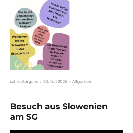
Autor
Veröffentlicht
Kategorien
schnattergans
20. Juli 2025
Allgemein
am
Besuch aus Slowenien
am SG