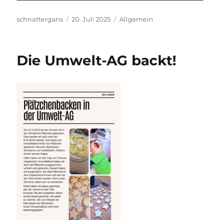
Autor
Veröffentlicht
Kategorien
schnattergans
20. Juli 2025
Allgemein
am
Die Umwelt-AG backt!