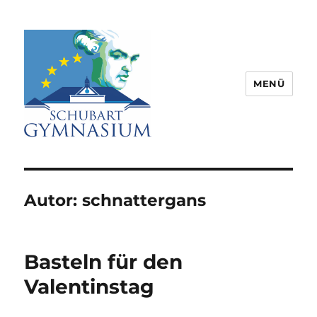
MENÜ
Schubart-Gymnasium Aalen |
Partnerschule für Europa |
Rombacherstr. 30 | 73430 Aalen
Autor:
schnattergans
Basteln für den
Valentinstag