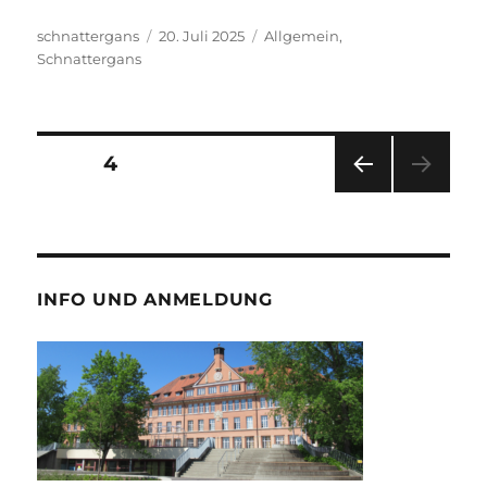
Autor
Veröffentlicht
Kategorien
schnattergans
20. Juli 2025
Allgemein
,
am
Schnattergans
Seitennummerierung
SEITE
4
VOR
der
HERI
GE
Beiträge
SEIT
E
INFO UND ANMELDUNG