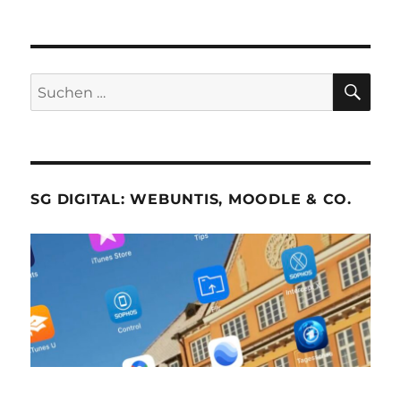
SU
Suche
nach:
SG DIGITAL: WEBUNTIS, MOODLE & CO.