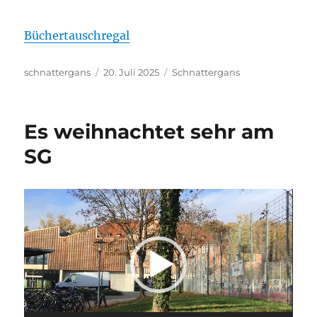
Büchertauschregal
Autor
Veröffentlicht
Kategorien
schnattergans
20. Juli 2025
Schnattergans
am
Es weihnachtet sehr am
SG
Video-
Player