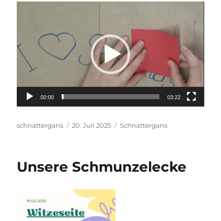
Video-
Player
00:00
03:22
Autor
Veröffentlicht
Kategorien
schnattergans
20. Juli 2025
Schnattergans
am
Unsere Schmunzelecke