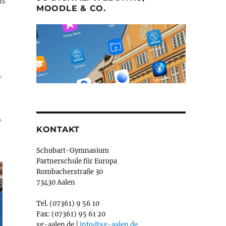
as
MOODLE & CO.
KONTAKT
Schubart-Gymnasium
Partnerschule für Europa
Rombacherstraße 30
73430 Aalen
Tel. (07361) 9 56 10
Fax: (07361) 95 61 20
sg-aalen.de |
info@sg-aalen.de