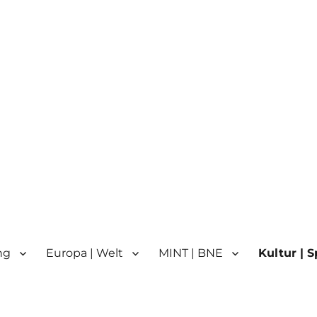
n
n | Partnerschule für Europa 
ng
Europa | Welt
MINT | BNE
Kultur | S