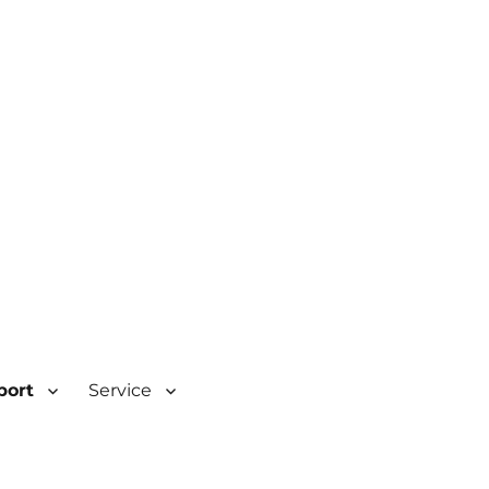
| Rombacherstr. 30 | 73430
port
Service