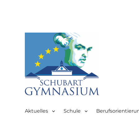
Partnerschule für Europa | Rombacherstr. 30 | 73430 Aale
Schubart-Gymnasium Aale
Aktuelles
Schule
Berufsorientieru
Aalen