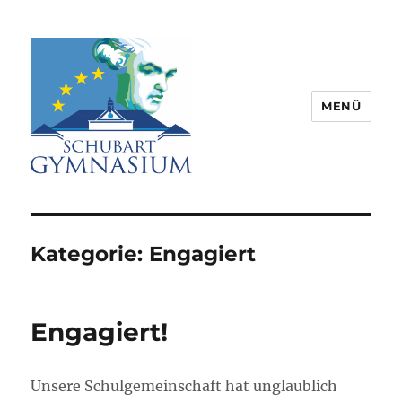
MENÜ
Schubart-Gymnasium Aalen |
Partnerschule für Europa |
Rombacherstr. 30 | 73430 Aalen
Kategorie:
Engagiert
Engagiert!
Unsere Schulgemeinschaft hat unglaublich