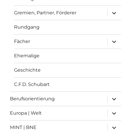
Unterme
Gremien, Partner, Förderer
anzeigen
Rundgang
Unterme
Fächer
anzeigen
Ehemalige
Geschichte
C.F.D. Schubart
Unterme
Berufsorientierung
anzeigen
Unterme
Europa | Welt
anzeigen
Unterme
MINT | BNE
anzeigen