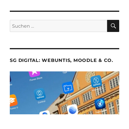
SU
Suche
nach:
SG DIGITAL: WEBUNTIS, MOODLE & CO.