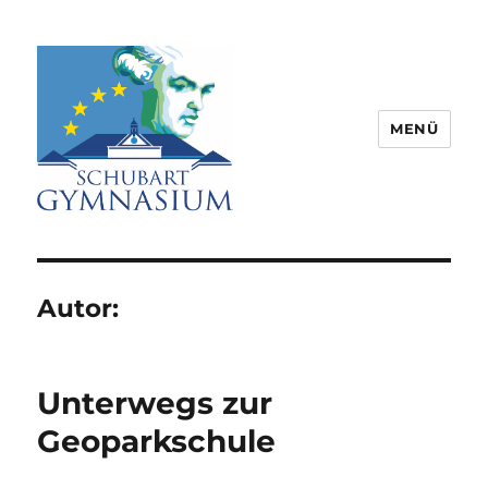
MENÜ
Schubart-Gymnasium Aalen |
Partnerschule für Europa |
Rombacherstr. 30 | 73430 Aalen
Autor:
Unterwegs zur
Geoparkschule